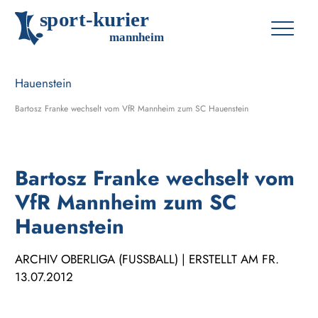
s
p
o
r
t
-
k
u
r
i
e
r
m
an
n
h
eim
Bartosz Franke wechselt vom VfR Mannheim zum SC Hauenstein
Bartosz Franke wechselt vom
VfR Mannheim zum SC
Hauenstein
ARCHIV OBERLIGA (FUSSBALL) | ERSTELLT AM FR. 1
3.07.2012