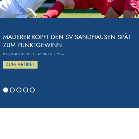
Previous
MADERER KÖPFT DEN SV SANDHAUSEN SPÄT
ZUM PUNKTGEWINN
REGIONALLIGA, ERSTELLT AM SA. 08.08.2026
ZUM ARTIKEL