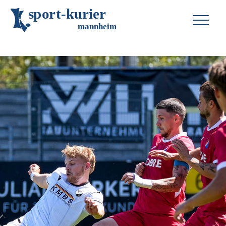
s
p
o
r
t
-
k
u
r
i
e
r
m
an
n
h
eim