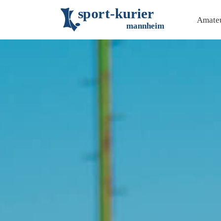
s
p
o
r
t
-
k
u
r
i
e
r
Amateu
m
an
n
h
eim