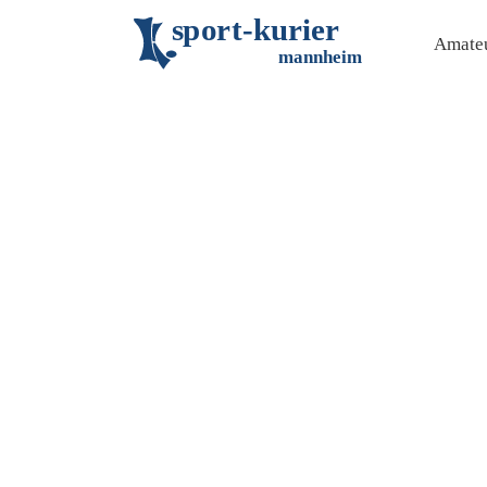
s
p
o
r
t
-
k
u
r
i
e
r
Amateu
m
an
n
h
eim