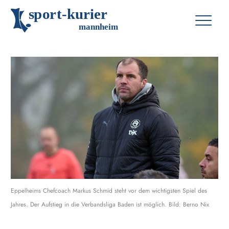
s
p
o
r
t
-
k
u
r
i
e
r
m
an
n
h
eim
Eppelheims Chefcoach Markus Schmid steht vor dem wichtigsten Spiel des
Jahres. Der Aufstieg in die Verbandsliga Baden ist möglich. Bild: Berno Nix