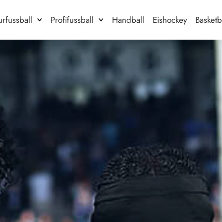
rfussball
Profifussball
Handball
Eishockey
Basketb