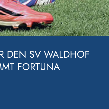
E WEITER – DER SV
IM FV ELZTAL MIT 9:0