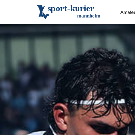
s
p
o
r
t
-
k
u
r
i
e
r
Amateu
m
an
n
h
eim