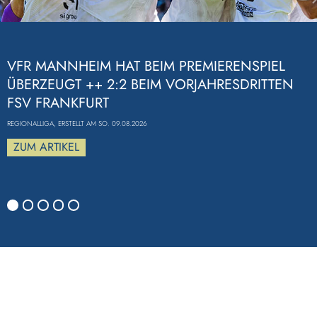
Previous
VFR MANNHEIM HAT BEIM PREMIERENSPIEL
ÜBERZEUGT ++ 2:2 BEIM VORJAHRESDRITTEN
FSV FRANKFURT
REGIONALLIGA, ERSTELLT AM SO. 09.08.2026
ZUM ARTIKEL