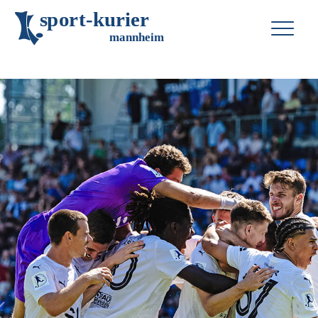
s
p
o
r
t
-
k
u
r
i
e
r
m
an
n
h
eim