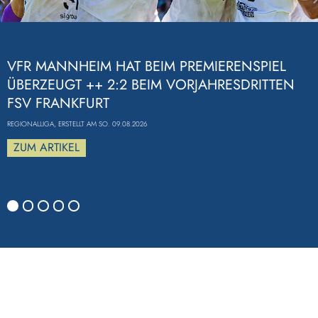
Previous
VFR MANNHEIM HAT BEIM PREMIERENSPIEL
ÜBERZEUGT ++ 2:2 BEIM VORJAHRESDRITTEN
FSV FRANKFURT
REGIONALLIGA, ERSTELLT AM SO. 09.08.2026
ZUM ARTIKEL