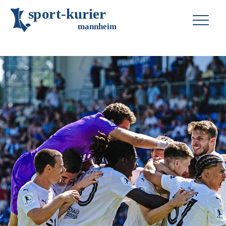
s
p
o
r
t
-
k
u
r
i
e
r
m
an
n
h
eim