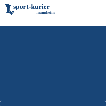
s
p
o
r
t
-
k
u
r
i
e
r
m
an
n
h
eim