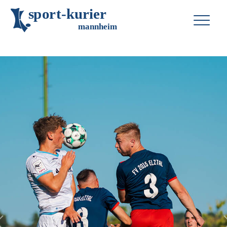
s
p
o
r
t
-
k
u
r
i
e
r
m
an
n
h
eim