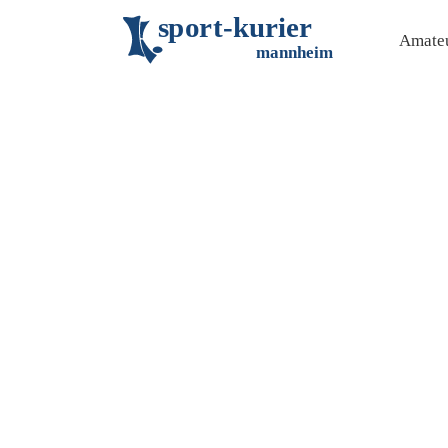
s
p
o
r
t
-
k
u
r
i
e
r
Amateu
m
an
n
h
eim