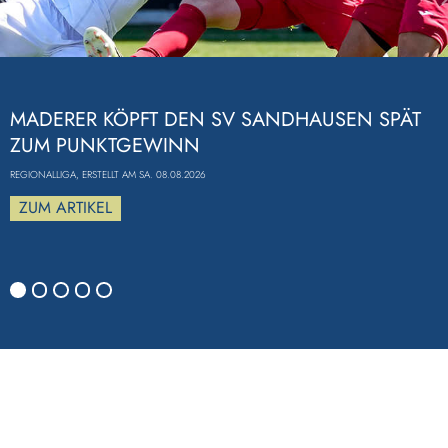
Previous
MADERER KÖPFT DEN SV SANDHAUSEN SPÄT
ZUM PUNKTGEWINN
REGIONALLIGA, ERSTELLT AM SA. 08.08.2026
ZUM ARTIKEL