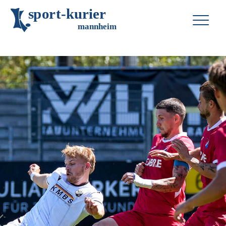
s
p
o
r
t
-
k
u
r
i
e
r
m
an
n
h
eim