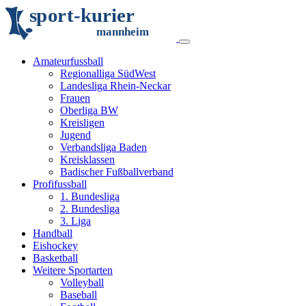
s
p
o
r
t
-
k
u
r
i
e
r
m
an
n
h
eim
Amateurfussball
Regionalliga SüdWest
Landesliga Rhein-Neckar
Frauen
Oberliga BW
Kreisligen
Jugend
Verbandsliga Baden
Kreisklassen
Badischer Fußballverband
Profifussball
1. Bundesliga
2. Bundesliga
3. Liga
Handball
Eishockey
Basketball
Weitere Sportarten
Volleyball
Baseball