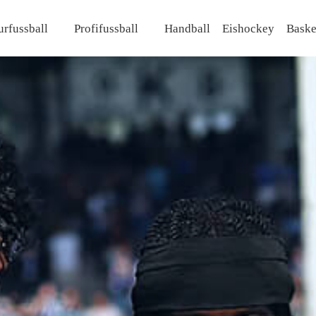
rfussball
Profifussball
Handball
Eishockey
Baske