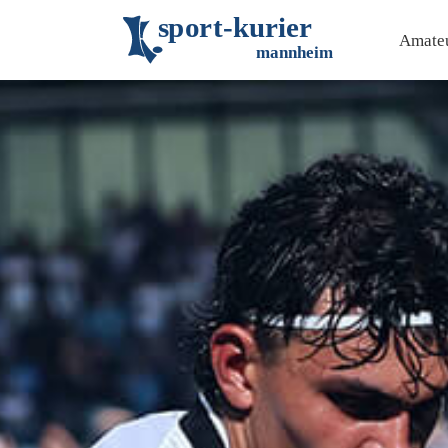
s
p
o
r
t
-
k
u
r
i
e
r
Amateu
m
an
n
h
eim