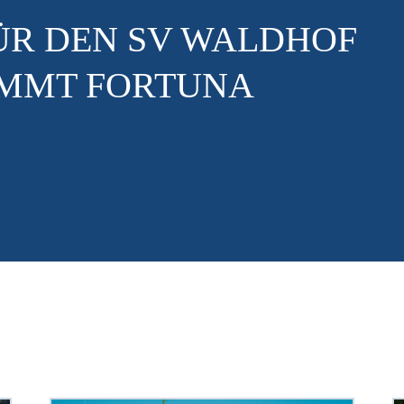
DE WEITER – DER
T BEIM FV ELZTAL