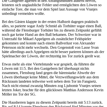
Die Gastgeber agierten in den Anfangsminuten äußerst nervös,
leisteten sich unglaubliche Fehler und ermöglichten den Löwen so
einfache Tore, die man vor dem Spiel laut Aussage von Vranjes
unbedingt vermeiden wollte.
Bei den Gästen klappte in der ersten Halbzeit dagegen praktisch
alles, so parierte sogar Andy Schmid als Torhüter sogar einen Ball,
während die Flensburger Torhüter bis zu diesem Zeitpunkt gefühlt
noch gar keine Hand an den Ball bekamen. Der Schweizer war in
Unterzahl für Mikael Appelgren als zusätzlicher Feldspieler
gekommen und konnte nach einem Ballverlust von Alexander
Petersson nicht mehr wechseln. Den Gegenstoß von Lasse Svan
hätte allerdings auch Appelgren nicht besser parieren können als der
Spielmacher der Löwen, der rechtzeitig ins Tor zurück geeilt war.
Etwas mehr als eine Viertelstunde war gespielt, da führten die
Löwen mit 11:5. Bei den Gastgebern lief überhaupt nichts
zusammen, Flensburg fand gegen die bärenstarke Abwehr der
Löwen überhaupt keine Mittel, die Verzweiflungswürfe aus dem
Rückraum landeten teilweise weit neben dem Tor im Fangnetz.
Nach nicht einmal zwanzig Minuten zog Ljubomir Vranjes seinen
letzten Joker, brachte für den glücklosen Matthias Andersson Kevin
Möller ins Tor der SG.
Die Hausherren lagen zu diesem Zeitpunkt bereits mit 5:13 zurück.
Bis auf 8:14 konnte Flensburg den Rückstand fünf Minuten vor der