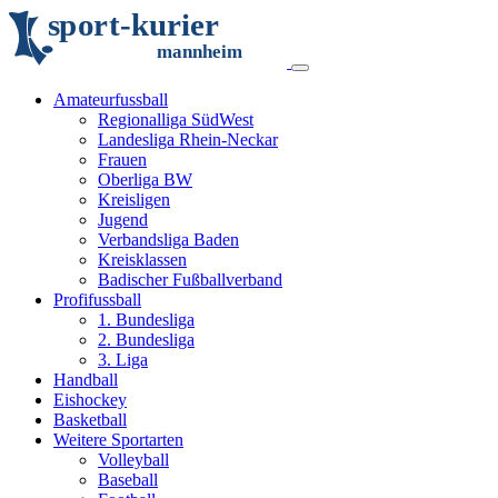
s
p
o
r
t
-
k
u
r
i
e
r
m
an
n
h
eim
Amateurfussball
Regionalliga SüdWest
Landesliga Rhein-Neckar
Frauen
Oberliga BW
Kreisligen
Jugend
Verbandsliga Baden
Kreisklassen
Badischer Fußballverband
Profifussball
1. Bundesliga
2. Bundesliga
3. Liga
Handball
Eishockey
Basketball
Weitere Sportarten
Volleyball
Baseball