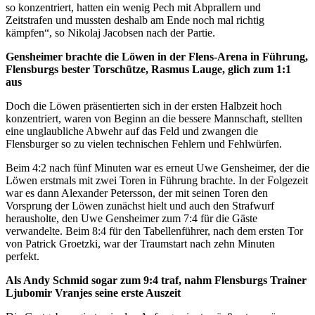
so konzentriert, hatten ein wenig Pech mit Abprallern und
Zeitstrafen und mussten deshalb am Ende noch mal richtig
kämpfen“, so Nikolaj Jacobsen nach der Partie.
Gensheimer brachte die Löwen in der Flens-Arena in Führung,
Flensburgs bester Torschütze, Rasmus Lauge, glich zum 1:1
aus
Doch die Löwen präsentierten sich in der ersten Halbzeit hoch
konzentriert, waren von Beginn an die bessere Mannschaft, stellten
eine unglaubliche Abwehr auf das Feld und zwangen die
Flensburger so zu vielen technischen Fehlern und Fehlwürfen.
Beim 4:2 nach fünf Minuten war es erneut Uwe Gensheimer, der die
Löwen erstmals mit zwei Toren in Führung brachte. In der Folgezeit
war es dann Alexander Petersson, der mit seinen Toren den
Vorsprung der Löwen zunächst hielt und auch den Strafwurf
herausholte, den Uwe Gensheimer zum 7:4 für die Gäste
verwandelte. Beim 8:4 für den Tabellenführer, nach dem ersten Tor
von Patrick Groetzki, war der Traumstart nach zehn Minuten
perfekt.
Als Andy Schmid sogar zum 9:4 traf, nahm Flensburgs Trainer
Ljubomir Vranjes seine erste Auszeit