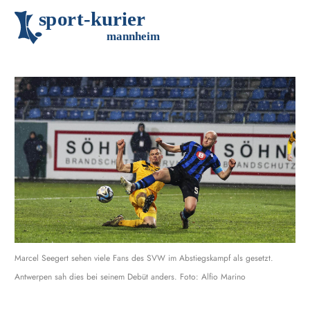
s
p
o
r
t
-
k
u
r
i
e
r
m
an
n
h
eim
Marcel Seegert sehen viele Fans des SVW im Abstiegskampf als gesetzt.
Antwerpen sah dies bei seinem Debüt anders. Foto: Alfio Marino