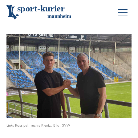
s
p
o
r
t
-
k
u
r
i
e
r
m
an
n
h
eim
Links Rossipal, rechts Kientz. Bild: SVW