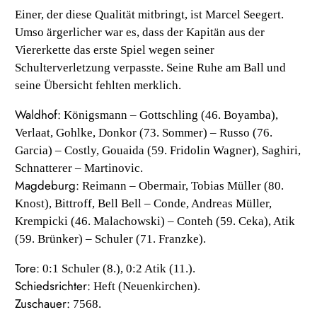
Einer, der diese Qualität mitbringt, ist Marcel Seegert.
Umso ärgerlicher war es, dass der Kapitän aus der
Viererkette das erste Spiel wegen seiner
Schulterverletzung verpasste. Seine Ruhe am Ball und
seine Übersicht fehlten merklich.
Waldhof:
Königsmann – Gottschling (46. Boyamba),
Verlaat, Gohlke, Donkor (73. Sommer) – Russo (76.
Garcia) – Costly, Gouaida (59. Fridolin Wagner), Saghiri,
Schnatterer – Martinovic.
Magdeburg:
Reimann – Obermair, Tobias Müller (80.
Knost), Bittroff, Bell Bell – Conde, Andreas Müller,
Krempicki (46. Malachowski) – Conteh (59. Ceka), Atik
(59. Brünker) – Schuler (71. Franzke).
Tore:
0:1 Schuler (8.), 0:2 Atik (11.).
Schiedsrichter:
Heft (Neuenkirchen).
Zuschauer:
7568.