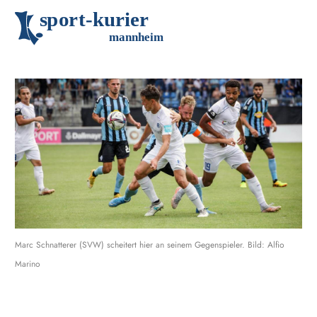
s
p
o
r
t
-
k
u
r
i
e
r
m
an
n
h
eim
Marc Schnatterer (SVW) scheitert hier an seinem Gegenspieler. Bild: Alfio
Marino