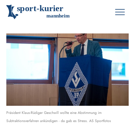
s
p
o
r
t
-
k
u
r
i
e
r
m
an
n
h
eim
Präsident Klaus-Rüdiger Geschwill wollte eine Abstimmung im
Subtraktionsverfahren ankündigen - da gab es Stress. AS Sportfotos