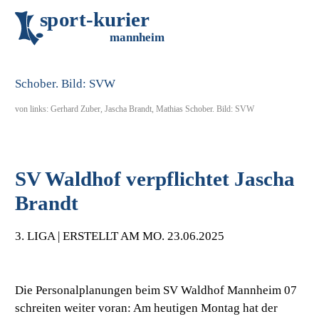
s
p
o
r
t
-
k
u
r
i
e
r
m
an
n
h
eim
von links: Gerhard Zuber, Jascha Brandt, Mathias Schober. Bild: SVW
SV Waldhof verpflichtet Jascha
Brandt
3. LIGA | ERSTELLT AM MO. 23.06.2025
Die Personalplanungen beim SV Waldhof Mannheim 07
schreiten weiter voran: Am heutigen Montag hat der