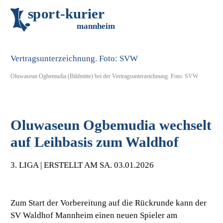
s
p
o
r
t
-
k
u
r
i
e
r
m
an
n
h
eim
Oluwaseun Ogbemudia (Bildmitte) bei der Vertragsunterzeichnung. Foto: SVW
Oluwaseun Ogbemudia wechselt
auf Leihbasis zum Waldhof
3. LIGA | ERSTELLT AM SA. 03.01.2026
Zum Start der Vorbereitung auf die Rückrunde kann der
SV Waldhof Mannheim einen neuen Spieler am