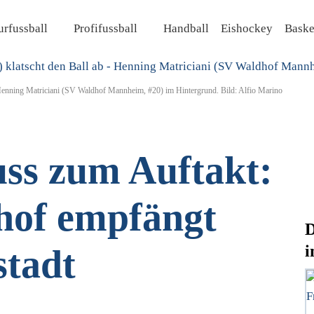
rfussball
Profifussball
Handball
Eishockey
Baske
 Henning Matriciani (SV Waldhof Mannheim, #20) im Hintergrund. Bild: Alfio Marino
uss zum Auftakt:
hof empfängt
D
i
stadt