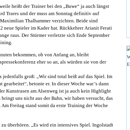
rweile heißt der Trainer bei den „Buwe“ ja auch längst
d Trares und der muss am Sonntag definitiv auf
r Maximilian Thalhammer verzichten. Beide sind
2 neue Spieler im Kader hat. Rückkehrer Arianit Ferati
ange raus. Der Stürmer verletzte sich Ende September
aining.
minuten bekommen, ob von Anfang an, bleibt
gspressekonferenz eher so an, als würden sie von der
es jedenfalls groß:
„Wir sind total heiß auf das Spiel. Im
ut gearbeitet“,
betonte er. In dieser Woche war’s dann
der Kunstrasen am Alsenweg ist ja auch kein Highlight
s bringt uns nicht aus der Bahn, wir haben versucht, das
 Am Freitag stand somit da erste Training der Woche
ht zu überhören
. „Es wird ein intensives Spiel. Ingolstadt