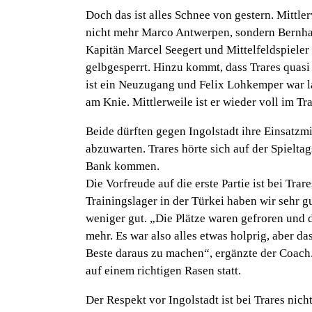
Doch das ist alles Schnee von gestern. Mittle
nicht mehr Marco Antwerpen, sondern Bernhar
Kapitän Marcel Seegert und Mittelfeldspiele
gelbgesperrt. Hinzu kommt, dass Trares quasi 
ist ein Neuzugang und Felix Lohkemper war l
am Knie. Mittlerweile ist er wieder voll im Tr
Beide dürften gegen Ingolstadt ihre Einsatz
abzuwarten. Trares hörte sich auf der Spielta
Bank kommen.
Die Vorfreude auf die erste Partie ist bei Trar
Trainingslager in der Türkei haben wir sehr g
weniger gut.
„Die Plätze waren gefroren und 
mehr. Es war also alles etwas holprig, aber da
Beste daraus zu machen“,
ergänzte der Coach.
auf einem richtigen Rasen statt.
Der Respekt vor Ingolstadt ist bei Trares nic