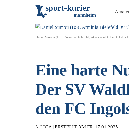
s
p
o
r
t
-
k
u
r
i
e
r
Amateu
m
an
n
h
eim
Daniel Sumbu (DSC Arminia Bielefeld, #45) klatscht den Ball ab -
Eine harte N
Der SV Wald
den FC Ingol
3. LIGA | ERSTELLT AM FR. 17.01.2025