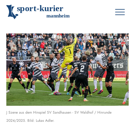
s
p
o
r
t
-
k
u
r
i
e
r
m
an
n
h
eim
J Szene aus dem Hinspiel SV Sandhausen - SV Waldhof / Hinrunde
2024/2025. Bild: Lukas Adler.