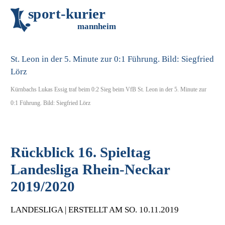
s
p
o
r
t
-
k
u
r
i
e
r
m
an
n
h
eim
Kürnbachs Lukas Essig traf beim 0:2 Sieg beim VfB St. Leon in der 5. Minute zur
0:1 Führung. Bild: Siegfried Lörz
Rückblick 16. Spieltag
Landesliga Rhein-Neckar
2019/2020
LANDESLIGA | ERSTELLT AM SO. 10.11.2019