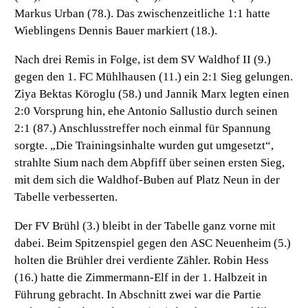
Markus Urban (78.). Das zwischenzeitliche 1:1 hatte
Wieblingens Dennis Bauer markiert (18.).
Nach drei Remis in Folge, ist dem
SV Waldhof II (9.)
gegen den
1. FC Mühlhausen (11.)
ein 2:1 Sieg gelungen.
Ziya Bektas Köroglu (58.) und Jannik Marx legten einen
2:0 Vorsprung hin, ehe Antonio Sallustio durch seinen
2:1 (87.) Anschlusstreffer noch einmal für Spannung
sorgte. „Die Trainingsinhalte wurden gut umgesetzt“,
strahlte Sium nach dem Abpfiff über seinen ersten Sieg,
mit dem sich die Waldhof-Buben auf Platz Neun in der
Tabelle verbesserten.
Der
FV Brühl (3.)
bleibt in der Tabelle ganz vorne mit
dabei. Beim Spitzenspiel gegen den
ASC Neuenheim (5.)
holten die Brühler drei verdiente Zähler. Robin Hess
(16.) hatte die Zimmermann-Elf in der 1. Halbzeit in
Führung gebracht. In Abschnitt zwei war die Partie