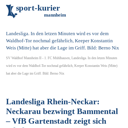
s
p
o
r
t
-
k
u
r
i
e
r
m
an
n
h
eim
SV Waldhof Mannheim II - 1. FC Mühlhausen, Landesliga. In den letzen Minuten
wird es vor dem Waldhof-Tor nochmal gefährlich, Keeper Konstantin Weis (Mitte)
hat aber die Lage im Griff. Bild: Berno Nix
Landesliga Rhein-Neckar:
Neckarau bezwingt Bammental
– VfB Gartenstadt zeigt sich