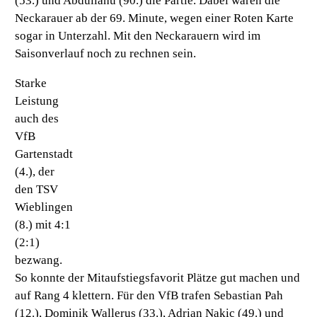
(53.) und Abdullahu (90.) die Partie. Dabei waren die
Neckarauer ab der 69. Minute, wegen einer Roten Karte
sogar in Unterzahl. Mit den Neckarauern wird im
Saisonverlauf noch zu rechnen sein.
Starke
Leistung
auch des
VfB
Gartenstadt
(4.),
der
den
TSV
Wieblingen
(8.)
mit 4:1
(2:1)
bezwang.
So konnte der Mitaufstiegsfavorit Plätze gut machen und
auf Rang 4 klettern. Für den VfB trafen Sebastian Pah
(12.), Dominik Wallerus (33.), Adrian Nakic (49.) und