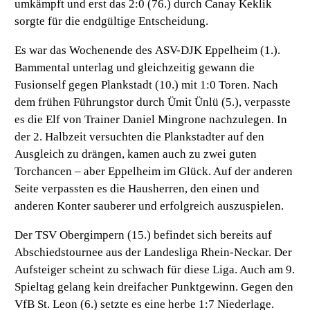
umkämpft und erst das 2:0 (76.) durch Canay Keklik
sorgte für die endgültige Entscheidung.
Es war das Wochenende des
ASV-DJK Eppelheim (1.).
Bammental unterlag und gleichzeitig gewann die
Fusionself gegen
Plankstadt (10.)
mit 1:0 Toren. Nach
dem frühen Führungstor durch Ümit Ünlü (5.), verpasste
es die Elf von Trainer Daniel Mingrone nachzulegen. In
der 2. Halbzeit versuchten die Plankstadter auf den
Ausgleich zu drängen, kamen auch zu zwei guten
Torchancen – aber Eppelheim im Glück. Auf der anderen
Seite verpassten es die Hausherren, den einen und
anderen Konter sauberer und erfolgreich auszuspielen.
Der
TSV Obergimpern (15.)
befindet sich bereits auf
Abschiedstournee aus der Landesliga Rhein-Neckar. Der
Aufsteiger scheint zu schwach für diese Liga. Auch am 9.
Spieltag gelang kein dreifacher Punktgewinn. Gegen den
VfB St. Leon (6.)
setzte es eine herbe 1:7 Niederlage.