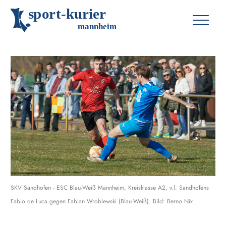
s
p
o
r
t
-
k
u
r
i
e
r
m
an
n
h
eim
SKV Sandhofen - ESC Blau-Weiß Mannheim, Kreisklasse A2, v.l. Sandhofens
Fabio de Luca gegen Fabian Wroblewski (Blau-Weiß). Bild: Berno Nix