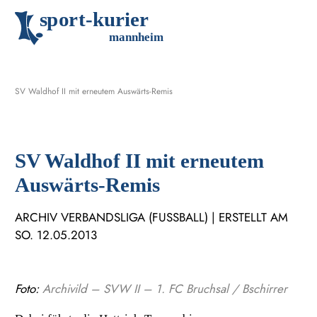
s
p
o
r
t
-
k
u
r
i
e
r
m
an
n
h
eim
SV Waldhof II mit erneutem Auswärts-Remis
SV Waldhof II mit erneutem
Auswärts-Remis
ARCHIV VERBANDSLIGA (FUSSBALL) | ERSTELLT AM S
O. 12.05.2013
Foto:
Archivild – SVW II – 1. FC Bruchsal / Bschirrer