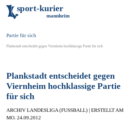
s
p
o
r
t
-
k
u
r
i
e
r
m
an
n
h
eim
Plankstadt entscheidet gegen Viernheim hochklassige Partie für sich
Plankstadt entscheidet gegen
Viernheim hochklassige Partie
für sich
ARCHIV LANDESLIGA (FUSSBALL) | ERSTELLT AM M
O. 24.09.2012