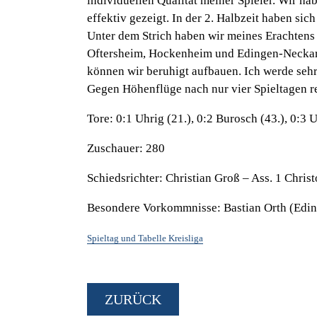
individuellen Qualität meiner Spieler. Wir h
effektiv gezeigt. In der 2. Halbzeit haben si
Unter dem Strich haben wir meines Erachtens
Oftersheim, Hockenheim und Edingen-Neckarh
können wir beruhigt aufbauen. Ich werde sehr
Gegen Höhenflüge nach nur vier Spieltagen re
Tore:
0:1 Uhrig (21.), 0:2 Burosch (43.), 0:3 U
Zuschauer:
280
Schiedsrichter:
Christian Groß – Ass. 1 Chri
Besondere Vorkommnisse:
Bastian Orth (Edi
Spieltag und Tabelle Kreisliga
ZURÜCK