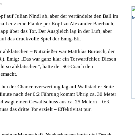
er
f auf Julian Nindl ab, aber der vertändelte den Ball im
cha Leitz eine Flanke per Kopf zu Alexander Baerbach,
pp über das Tor. Der Ausgleich lag in der Luft, aber
auf das druckvolle Spiel der Emig-Elf.
r abklatschen – Nutznießer war Matthias Burosch, der
.). Emig: „Das war ganz klar ein Torwartfehler. Diesen
cht so abklatschen“, hatte der SG-Coach den
gemacht.
e bei der Chancenverwertung lag auf Wallstadter Seite
Minute nach der 0:2 Führung kommt Uhrig ca. 30 Meter
nd wagt einen Gewaltschuss aus ca. 25 Metern – 0:3.
ss das dritte Tor erzielt – Effektivität pur.
meiner Mannschaft. Neckarhausen hatte viel Druck