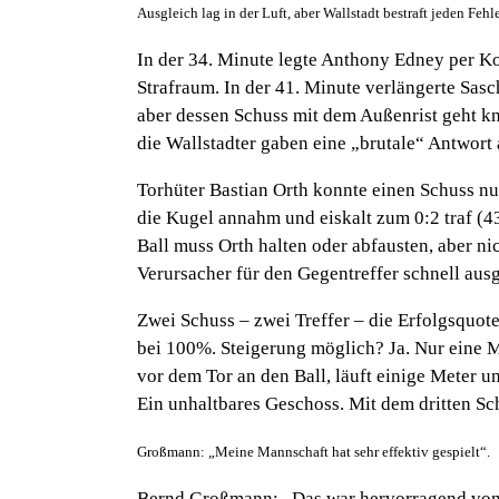
Ausgleich lag in der Luft, aber Wallstadt bestraft jeden Fehl
In der 34. Minute legte Anthony Edney per Kop
Strafraum. In der 41. Minute verlängerte Sas
aber dessen Schuss mit dem Außenrist geht kna
die Wallstadter gaben eine „brutale“ Antwort 
Torhüter Bastian Orth konnte einen Schuss nu
die Kugel annahm und eiskalt zum 0:2 traf (43
Ball muss Orth halten oder abfausten, aber ni
Verursacher für den Gegentreffer schnell aus
Zwei Schuss – zwei Treffer – die Erfolgsquot
bei 100%. Steigerung möglich? Ja. Nur eine 
vor dem Tor an den Ball, läuft einige Meter u
Ein unhaltbares Geschoss. Mit dem dritten Schu
Großmann: „Meine Mannschaft hat sehr effektiv gespielt“.
Bernd Großmann: „Das war hervorragend von 