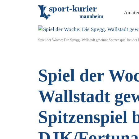
s
p
o
r
t
-
k
u
r
i
e
r
Amateu
m
an
n
h
eim
Spiel der Woche: Die Spvgg. Wallstadt gewinnt Spitzenspiel bei de
Spiel der Wo
Wallstadt ge
Spitzenspiel 
DJK/Fortuna