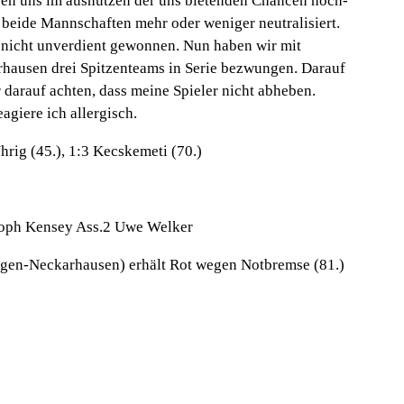
aben uns im ausnutzen der uns bietenden Chancen hoch-
ch beide Mannschaften mehr oder weniger neutralisiert.
 nicht unverdient gewonnen. Nun haben wir mit
ausen drei Spitzenteams in Serie bezwungen. Darauf
 darauf achten, dass meine Spieler nicht abheben.
agiere ich allergisch.
hrig (45.), 1:3 Kecskemeti (70.)
stoph Kensey Ass.2 Uwe Welker
ngen-Neckarhausen) erhält Rot wegen Notbremse (81.)