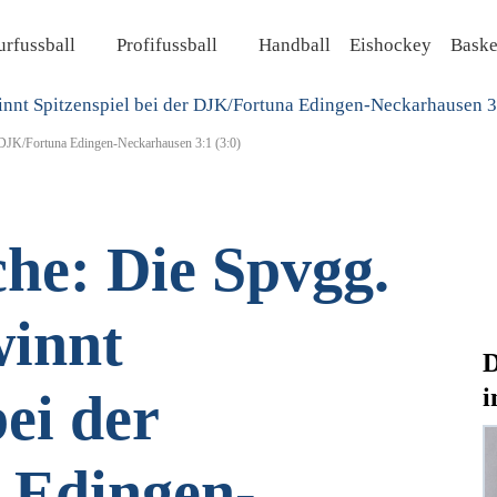
rfussball
Profifussball
Handball
Eishockey
Baske
r DJK/Fortuna Edingen-Neckarhausen 3:1 (3:0)
che: Die Spvgg.
winnt
D
i
bei der
 Edingen-