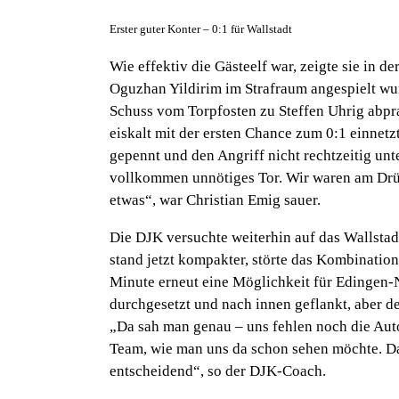
Erster guter Konter – 0:1 für Wallstadt
Wie effektiv die Gästeelf war, zeigte sie in de
Oguzhan Yildirim im Strafraum angespielt wu
Schuss vom Torpfosten zu Steffen Uhrig abpra
eiskalt mit der ersten Chance zum 0:1 einnetz
gepennt und den Angriff nicht rechtzeitig un
vollkommen unnötiges Tor. Wir waren am Drü
etwas“, war Christian Emig sauer.
Die DJK versuchte weiterhin auf das Wallstad
stand jetzt kompakter, störte das Kombination
Minute erneut eine Möglichkeit für Edingen-N
durchgesetzt und nach innen geflankt, aber de
„Da sah man genau – uns fehlen noch die Aut
Team, wie man uns da schon sehen möchte. Da
entscheidend“, so der DJK-Coach.