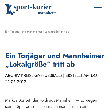
s
p
o
r
t
-
k
u
r
i
e
r
m
an
n
h
eim
Ein Torjäger und Mannheimer "Lokalgröße" tritt ab
Ein Torjäger und Mannheimer
„Lokalgröße“ tritt ab
ARCHIV KREISLIGA (FUSSBALL) | ERSTELLT AM DO. 2
1.06.2012
Markus Bonset (der Poldi aus Mannheim – so wegen
seiner Spielweise schon mal genannt) ist so eine