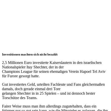
Investitionen machten sich nicht bezahlt
2,5 Millionen Euro investierte Kaiserslautern in den israelischen
Nationalspieler Itay Shechter, der in der
Champions League für seinen ehemaligen Verein Hapoel Tel Aviv
für Furore gesorgt hatte.
Gut investiertes Geld, urteilten Fachleute und Fans gleichermaßen
damals, doch gerade einmal drei Tore
gelangen Shechter in in 25 Spielen – und ist dennoch bester
Torschütze des Teams.
Fairer Weise muss man ihm allerdings zugutehalten, dass ein
Stürmer nur so gut sein kann, wie die Mitspieler es zulassen, die ihn