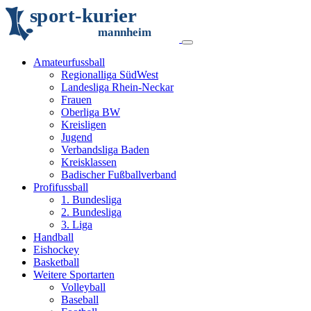
s
p
o
r
t
-
k
u
r
i
e
r
m
an
n
h
eim
Amateurfussball
Regionalliga SüdWest
Landesliga Rhein-Neckar
Frauen
Oberliga BW
Kreisligen
Jugend
Verbandsliga Baden
Kreisklassen
Badischer Fußballverband
Profifussball
1. Bundesliga
2. Bundesliga
3. Liga
Handball
Eishockey
Basketball
Weitere Sportarten
Volleyball
Baseball