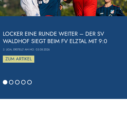
Previous
LOCKER EINE RUNDE WEITER – DER SV
WALDHOF SIEGT BEIM FV ELZTAL MIT 9:0
3. LIGA, ERSTELLT AM MO. 03.08.2026
ZUM ARTIKEL