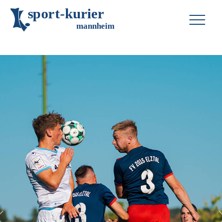
s
p
o
r
t
-
k
u
r
i
e
r
m
an
n
h
eim