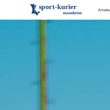
s
p
o
r
t
-
k
u
r
i
e
r
Amateu
m
an
n
h
eim