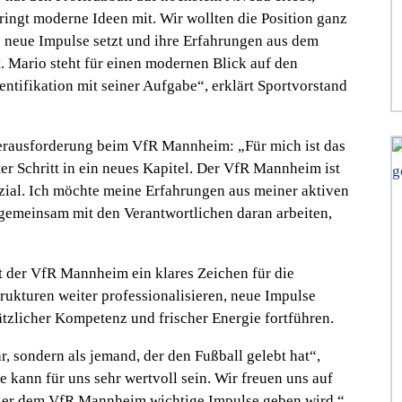
ringt moderne Ideen mit. Wir wollten die Position ganz
ie neue Impulse setzt und ihre Erfahrungen aus dem
gt. Mario steht für einen modernen Blick auf den
entifikation mit seiner Aufgabe“,
erklärt Sportvorstand
e Herausforderung beim VfR Mannheim:
„Für mich ist das
r Schritt in ein neues Kapitel. Der VfR Mannheim ist
nzial. Ich möchte meine Erfahrungen aus meiner aktiven
 gemeinsam mit den Verantwortlichen daran arbeiten,
t der VfR Mannheim ein klares Zeichen für die
rukturen weiter professionalisieren, neue Impulse
tzlicher Kompetenz und frischer Energie fortführen.
, sondern als jemand, der den Fußball gelebt hat“
,
 kann für uns sehr wertvoll sein. Wir freuen uns auf
s er dem VfR Mannheim wichtige Impulse geben wird.“