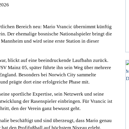
2026
tlichen Bereich neu: Mario Vrancic übernimmt künftig
ein. Der ehemalige bosnische Nationalspieler bringt die
 Mannheim und wird seine erste Station in dieser
 war, blickt auf eine beeindruckende Laufbahn zurück.
FSV Mainz 05, später führte ihn sein Weg über mehrere
h England. Besonders bei Norwich City sammelte
und prägte dort eine erfolgreiche Phase mit.
ine sportliche Expertise, sein Netzwerk und seine
ntwicklung der Rasenspieler einbringen. Für Vrancic ist
chritt, den der Verein ganz bewusst geht.
nalie beschäftigt und sind überzeugt, dass Mario genau
r hat den Profifußball auf höchstem Niveau erlebt,