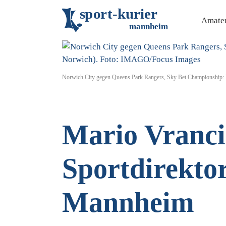
s
p
o
r
t
-
k
u
r
i
e
r
Amateu
m
an
n
h
eim
Norwich City gegen Queens Park Rangers, Sky Bet Championship: 
Mario Vranci
Sportdirekto
Mannheim