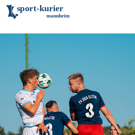
s
p
o
r
t
-
k
u
r
i
e
r
m
an
n
h
eim