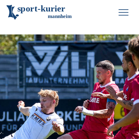
s
p
o
r
t
-
k
u
r
i
e
r
m
an
n
h
eim