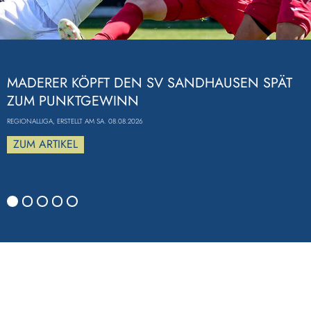
Previous
MADERER KÖPFT DEN SV SANDHAUSEN SPÄT
ZUM PUNKTGEWINN
REGIONALLIGA, ERSTELLT AM SA. 08.08.2026
ZUM ARTIKEL