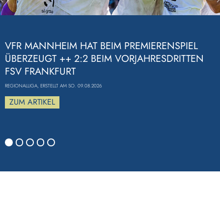
Previous
VFR MANNHEIM HAT BEIM PREMIERENSPIEL
ÜBERZEUGT ++ 2:2 BEIM VORJAHRESDRITTEN
FSV FRANKFURT
REGIONALLIGA, ERSTELLT AM SO. 09.08.2026
ZUM ARTIKEL