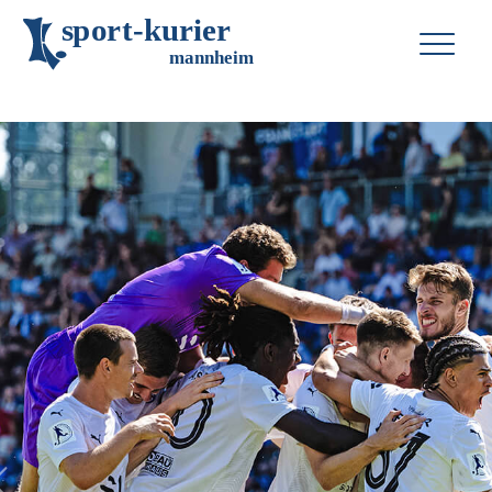
s
p
o
r
t
-
k
u
r
i
e
r
m
an
n
h
eim