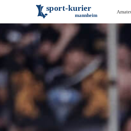
s
p
o
r
t
-
k
u
r
i
e
r
Amateu
m
an
n
h
eim