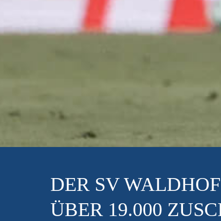
ES 
– A