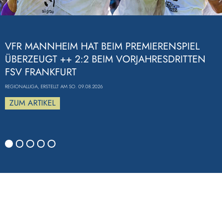
Previous
VFR MANNHEIM HAT BEIM PREMIERENSPIEL
ÜBERZEUGT ++ 2:2 BEIM VORJAHRESDRITTEN
FSV FRANKFURT
REGIONALLIGA, ERSTELLT AM SO. 09.08.2026
ZUM ARTIKEL