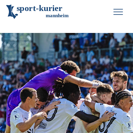
s
p
o
r
t
-
k
u
r
i
e
r
m
an
n
h
eim