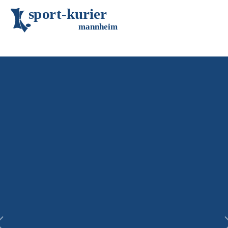
s
p
o
r
t
-
k
u
r
i
e
r
m
an
n
h
eim