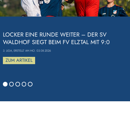
Previous
LOCKER EINE RUNDE WEITER – DER SV
WALDHOF SIEGT BEIM FV ELZTAL MIT 9:0
3. LIGA, ERSTELLT AM MO. 03.08.2026
ZUM ARTIKEL