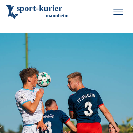
s
p
o
r
t
-
k
u
r
i
e
r
m
an
n
h
eim