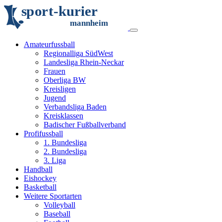
s
p
o
r
t
-
k
u
r
i
e
r
m
an
n
h
eim
Amateurfussball
Regionalliga SüdWest
Landesliga Rhein-Neckar
Frauen
Oberliga BW
Kreisligen
Jugend
Verbandsliga Baden
Kreisklassen
Badischer Fußballverband
Profifussball
1. Bundesliga
2. Bundesliga
3. Liga
Handball
Eishockey
Basketball
Weitere Sportarten
Volleyball
Baseball