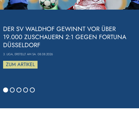
Previous
DER SV WALDHOF GEWINNT VOR ÜBER
19.000 ZUSCHAUERN 2:1 GEGEN FORTUNA
DÜSSELDORF
3. LIGA, ERSTELLT AM SA. 08.08.2026
ZUM ARTIKEL