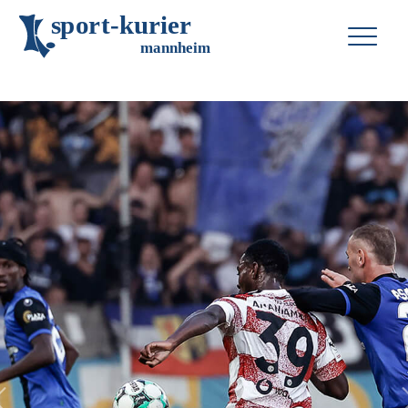
s
p
o
r
t
-
k
u
r
i
e
r
m
an
n
h
eim