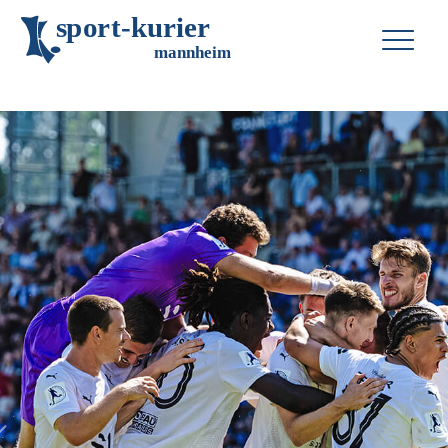
s
p
o
r
t
-
k
u
r
i
e
r
m
an
n
h
eim