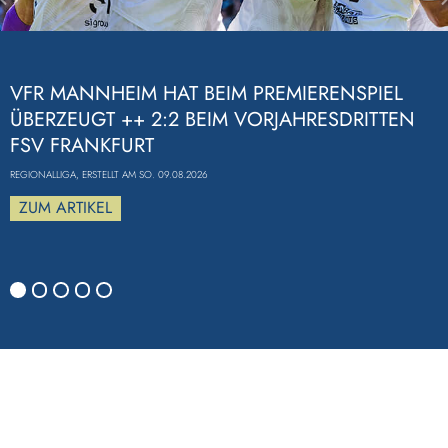
Previous
VFR MANNHEIM HAT BEIM PREMIERENSPIEL
ÜBERZEUGT ++ 2:2 BEIM VORJAHRESDRITTEN
FSV FRANKFURT
REGIONALLIGA, ERSTELLT AM SO. 09.08.2026
ZUM ARTIKEL