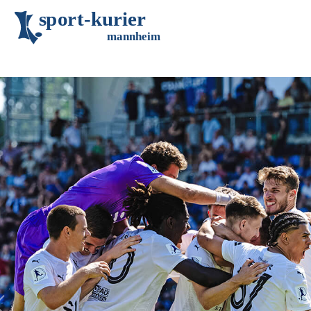
s
p
o
r
t
-
k
u
r
i
e
r
m
an
n
h
eim