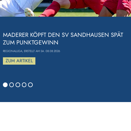
Previous
MADERER KÖPFT DEN SV SANDHAUSEN SPÄT
ZUM PUNKTGEWINN
REGIONALLIGA, ERSTELLT AM SA. 08.08.2026
ZUM ARTIKEL