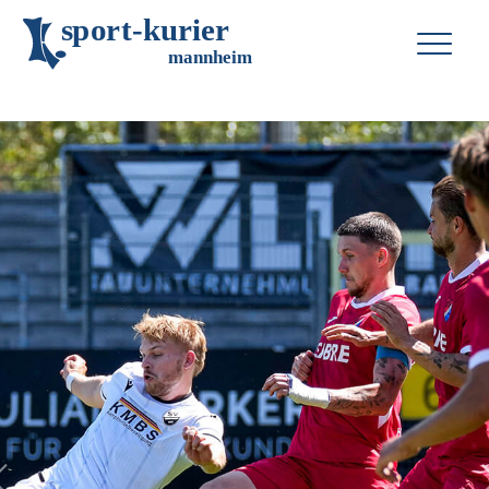
s
p
o
r
t
-
k
u
r
i
e
r
m
an
n
h
eim