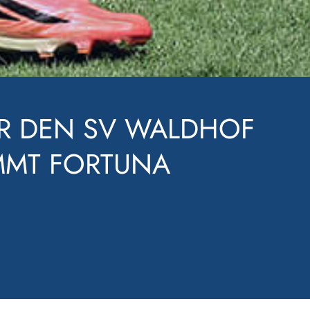
E WEITER – DER SV
IM FV ELZTAL MIT 9:0