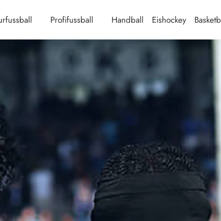
rfussball
Profifussball
Handball
Eishockey
Basketb