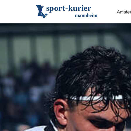
s
p
o
r
t
-
k
u
r
i
e
r
Amateu
m
an
n
h
eim