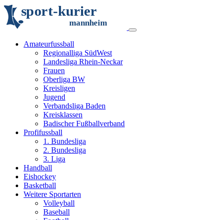
s
p
o
r
t
-
k
u
r
i
e
r
m
an
n
h
eim
Amateurfussball
Regionalliga SüdWest
Landesliga Rhein-Neckar
Frauen
Oberliga BW
Kreisligen
Jugend
Verbandsliga Baden
Kreisklassen
Badischer Fußballverband
Profifussball
1. Bundesliga
2. Bundesliga
3. Liga
Handball
Eishockey
Basketball
Weitere Sportarten
Volleyball
Baseball