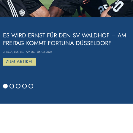
Previous
ES WIRD ERNST FÜR DEN SV WALDHOF – AM
FREITAG KOMMT FORTUNA DÜSSELDORF
3. LIGA, ERSTELLT AM DO. 06.08.2026
ZUM ARTIKEL