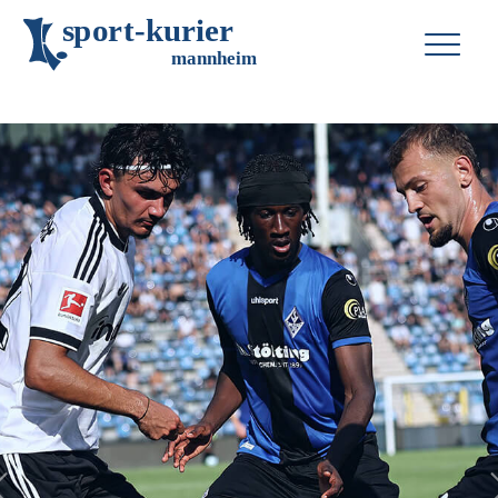
s
p
o
r
t
-
k
u
r
i
e
r
m
an
n
h
eim