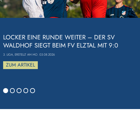
Previous
LOCKER EINE RUNDE WEITER – DER SV
WALDHOF SIEGT BEIM FV ELZTAL MIT 9:0
3. LIGA, ERSTELLT AM MO. 03.08.2026
ZUM ARTIKEL