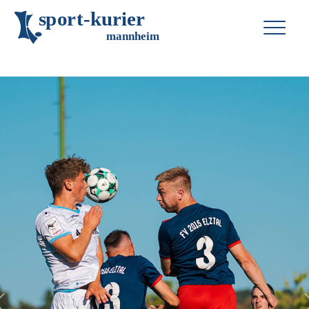
s
p
o
r
t
-
k
u
r
i
e
r
m
an
n
h
eim